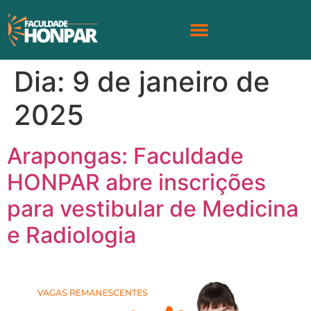
Dia:
9 de janeiro de
2025
Arapongas: Faculdade
HONPAR abre inscrições
para vestibular de Medicina
e Radiologia