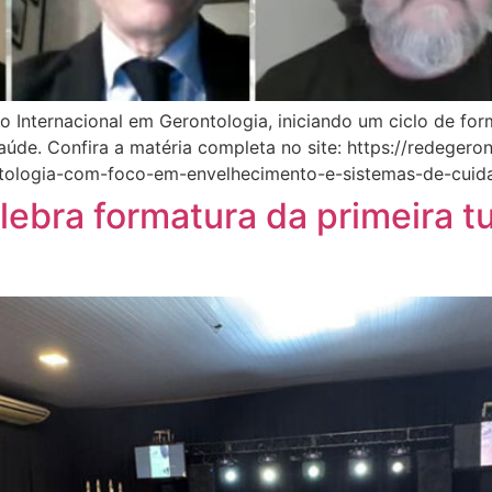
ão Internacional em Gerontologia, iniciando um ciclo de f
aúde. Confira a matéria completa no site: https://redeger
ntologia-com-foco-em-envelhecimento-e-sistemas-de-cuid
ebra formatura da primeira 