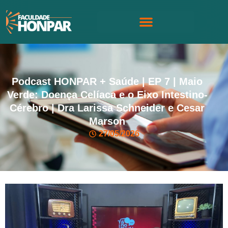
Podcast HONPAR + Saúde | EP 7 | Maio
Verde: Doença Celíaca e o Eixo Intestino-
Cérebro | Dra Larissa Schneider e Cesar
Marson
27/05/2026