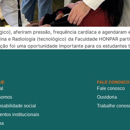
ógico), aferiram pressão, frequência cardíaca e agendara
cina e Radiologia (tecnológico) da Faculdade HONPAR part
ção foi uma oportunidade importante para os estudantes 
UE
FALE CONOSCO
al
Fale conosco
somos
Ouvidoria
sabilidade social
Trabalhe conos
ntos institucionais
na