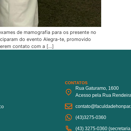
m exames de mamografia para os presente no
iciparam do evento Alegra-te, promovido
terem contato com a […]
CONTATOS
Rua Gaturamo, 1600
Acesso pela Rua Rendeira
contato@faculdadehonpar.
co
(43)3275-0360
(43) 3275-0360 (secretari