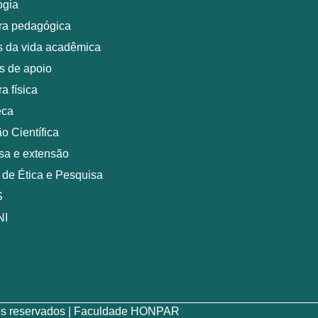
ogia
ura pedagógica
 da vida acadêmica
s de apoio
ra física
eca
ão Científica
sa e extensão
 de Ética e Pesquisa
S
NI
itos reservados | Faculdade HONPAR