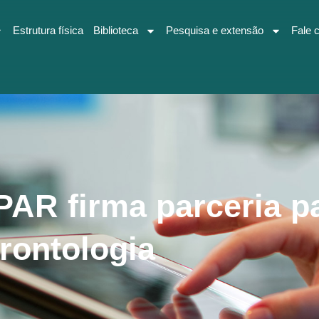
Estrutura física
Biblioteca
Pesquisa e extensão
Fale 
R firma parceria pa
rontologia