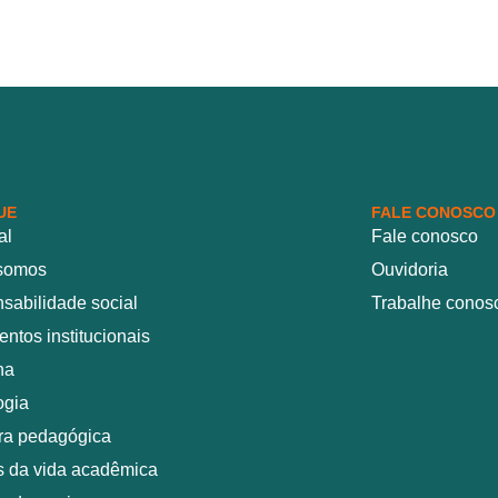
UE
FALE CONOSCO
al
Fale conosco
somos
Ouvidoria
sabilidade social
Trabalhe conos
ntos institucionais
na
ogia
ura pedagógica
 da vida acadêmica