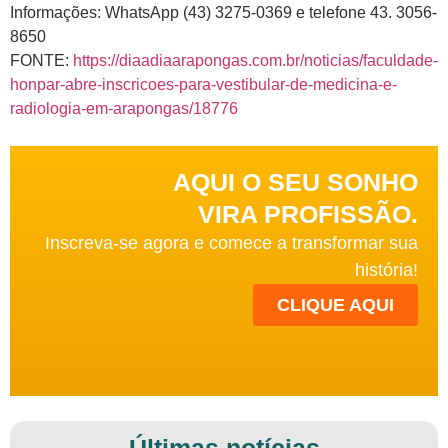
Informações: WhatsApp (43) 3275-0369 e telefone 43. 3056-
8650
FONTE:
https://diaadiaarapongas.com.br/noticias/faculdade-
honpar-abre-inscricoes-para-vestibular-de-medicina-e-
radiologia-em-arapongas/18776
AQUI O SEU SONHO
VIRA PROFISSÃO.
Inscreva-se agora e comece a transformar sua
história!
CLIQUE AQUI